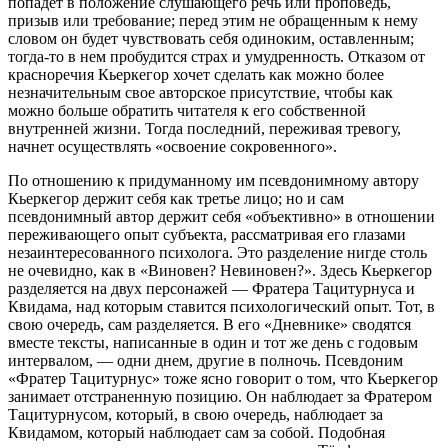
попадет в положение слушающего речь или проповедь,
призыв или требование; перед этим не обращенным к нему
словом он будет чувствовать себя одиноким, оставленным;
тогда-то в нем пробудится страх и умудренность. Отказом от
красноречия Кьеркегор хочет сделать как можно более
незначительным свое авторское присутствие, чтобы как
можно больше обратить читателя к его собственной
внутренней жизни. Тогда последний, переживая тревогу,
начнет осуществлять «освоение сокровенного».
По отношению к придуманному им псевдонимному автору
Кьеркегор держит себя как третье лицо; но и сам
псевдонимный автор держит себя «объективно» в отношении
переживающего опыт субъекта, рассматривая его глазами
незаинтересованного психолога. Это разделение нигде столь
не очевидно, как в «Виновен? Невиновен?». Здесь Кьеркегор
разделяется на двух персонажей — Фратера Тацитурнуса и
Квидама, над которым ставится психологический опыт. Тот, в
свою очередь, сам разделяется. В его «Дневнике» сводятся
вместе тексты, написанные в один и тот же день с годовым
интервалом, — одни днем, другие в полночь. Псевдоним
«Фратер Тацитурнус» тоже ясно говорит о том, что Кьеркегор
занимает отстраненную позицию. Он наблюдает за Фратером
Тацитурнусом, который, в свою очередь, наблюдает за
Квидамом, который наблюдает сам за собой. Подобная