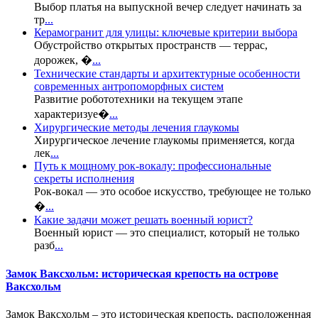
Выбор платья на выпускной вечер следует начинать за
тр
...
Керамогранит для улицы: ключевые критерии выбора
Обустройство открытых пространств — террас,
дорожек, �
...
Технические стандарты и архитектурные особенности
современных антропоморфных систем
Развитие робототехники на текущем этапе
характеризуе�
...
Хирургические методы лечения глаукомы
Хирургическое лечение глаукомы применяется, когда
лек
...
Путь к мощному рок-вокалу: профессиональные
секреты исполнения
Рок-вокал — это особое искусство, требующее не только
�
...
Какие задачи может решать военный юрист?
Военный юрист — это специалист, который не только
разб
...
Замок Ваксхольм: историческая крепость на острове
Ваксхольм
Замок Ваксхольм – это историческая крепость, расположенная