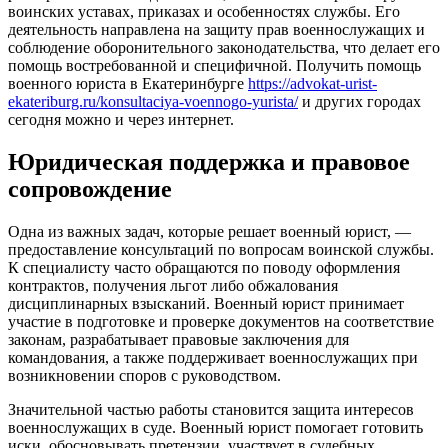
воинских уставах, приказах и особенностях службы. Его
деятельность направлена на защиту прав военнослужащих и
соблюдение оборонительного законодательства, что делает его
помощь востребованной и специфичной. Получить помощь
военного юриста в Екатеринбурге
https://advokat-urist-
ekateriburg.ru/konsultaciya-voennogo-yurista/
и других городах
сегодня можно и через интернет.
Юридическая поддержка и правовое
сопровождение
Одна из важных задач, которые решает военный юрист, —
предоставление консультаций по вопросам воинской службы.
К специалисту часто обращаются по поводу оформления
контрактов, получения льгот либо обжалования
дисциплинарных взысканий. Военный юрист принимает
участие в подготовке и проверке документов на соответствие
законам, разрабатывает правовые заключения для
командования, а также поддерживает военнослужащих при
возникновении споров с руководством.
Значительной частью работы становится защита интересов
военнослужащих в суде. Военный юрист помогает готовить
иски, обосновывать претензии, участвует в судебных