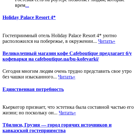
врем
...
Holiday Palace Resort 4*
Гостеприимный отель Holiday Palace Resort 4* уютно
расположился на побережье, в окружении...
Читать»
Великолепный магазин кофе Cafeboutique предлагает б/у
кофеварки на cafeboutique.ua/bu-kofevarki/
Сегодня многим людям очень трудно представить свое утро
без чашки изысканного...
Читать»
Единственная потребность
Кьеркегор признает, что эстетика была составной частью его
жизни; но поскольку он...
Читать»
Тбилиси, Грузия — город горячих источников и
кавказской гостеприимства