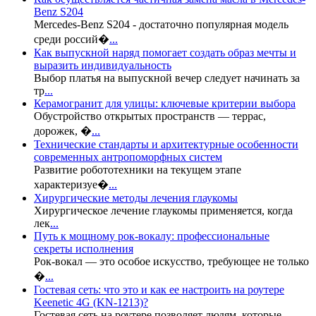
Benz S204
Mercedes-Benz S204 - достаточно популярная модель
среди россий�
...
Как выпускной наряд помогает создать образ мечты и
выразить индивидуальность
Выбор платья на выпускной вечер следует начинать за
тр
...
Керамогранит для улицы: ключевые критерии выбора
Обустройство открытых пространств — террас,
дорожек, �
...
Технические стандарты и архитектурные особенности
современных антропоморфных систем
Развитие робототехники на текущем этапе
характеризуе�
...
Хирургические методы лечения глаукомы
Хирургическое лечение глаукомы применяется, когда
лек
...
Путь к мощному рок-вокалу: профессиональные
секреты исполнения
Рок-вокал — это особое искусство, требующее не только
�
...
Гостевая сеть: что это и как ее настроить на роутере
Keenetic 4G (KN-1213)?
Гостевая сеть на роутере позволяет людям, которые