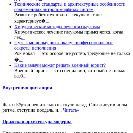
Технические стандарты и архитектурные особенности
современных антропоморфных систем
Развитие робототехники на текущем этапе
характеризуе�
...
Хирургические методы лечения глаукомы
Хирургическое лечение глаукомы применяется, когда
лек
...
Путь к мощному рок-вокалу: профессиональные
секреты исполнения
Рок-вокал — это особое искусство, требующее не только
�
...
Какие задачи может решать военный юрист?
Военный юрист — это специалист, который не только
разб
...
Внутренняя дистанция
Жак и Бёртон решительно шагнули назад. Они живут в ином
ритме, отступив поодаль, и...
Читать»
Пражская архитектура модерна