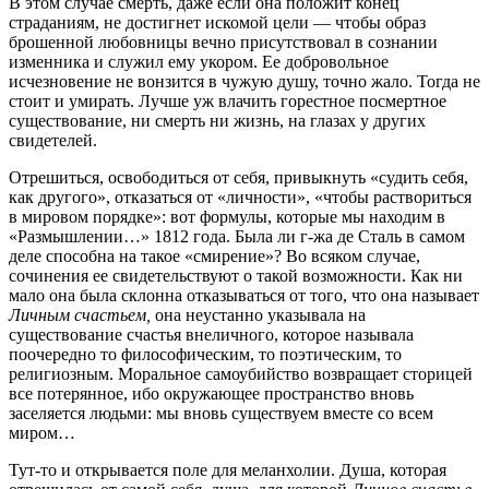
В этом случае смерть, даже если она положит конец
страданиям, не достигнет искомой цели — чтобы образ
брошенной любовницы вечно присутствовал в сознании
изменника и служил ему укором. Ее добровольное
исчезновение не вонзится в чужую душу, точно жало. Тогда
не
стоит и умирать. Лучше уж влачить горестное посмертное
существование, ни смерть ни жизнь, на глазах у других
свидетелей.
Отрешиться, освободиться от себя, привыкнуть «судить себя,
как другого», отказаться от «личности», «чтобы раствориться
в мировом порядке»: вот формулы, которые мы находим в
«Размышлении…» 1812 года. Была ли г-жа де Сталь в самом
деле способна на такое «смирение»? Во всяком случае,
сочинения ее свидетельствуют о такой возможности. Как ни
мало она была склонна отказываться от того, что она называет
Личным счастьем,
она неустанно указывала на
существование счастья внеличного, которое называла
поочередно то философическим, то поэтическим, то
религиозным. Моральное самоубийство возвращает сторицей
все потерянное, ибо окружающее пространство вновь
заселяется людьми: мы вновь существуем вместе со всем
миром…
Тут-то и открывается поле для меланхолии. Душа, которая