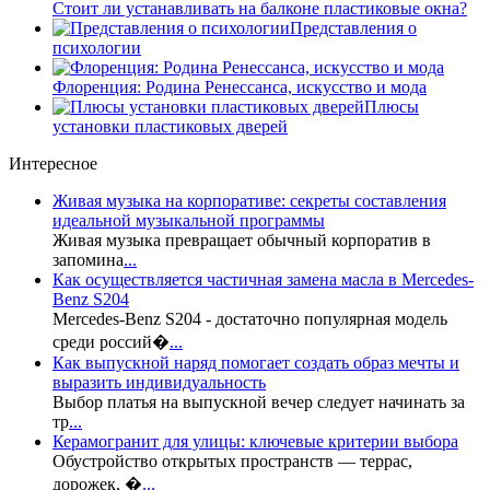
Стоит ли устанавливать на балконе пластиковые окна?
Представления о
психологии
Флоренция: Родина Ренессанса, искусство и мода
Плюсы
установки пластиковых дверей
Интересное
Живая музыка на корпоративе: секреты составления
идеальной музыкальной программы
Живая музыка превращает обычный корпоратив в
запомина
...
Как осуществляется частичная замена масла в Mercedes-
Benz S204
Mercedes-Benz S204 - достаточно популярная модель
среди россий�
...
Как выпускной наряд помогает создать образ мечты и
выразить индивидуальность
Выбор платья на выпускной вечер следует начинать за
тр
...
Керамогранит для улицы: ключевые критерии выбора
Обустройство открытых пространств — террас,
дорожек, �
...