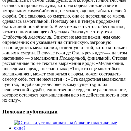
отрешилась от самой себя, душа, для которой
Личное счастье
осталось в прошлом, душа, которая обрела спокойствие в
«моральном самоубийстве», не может, однако, забыть о своей
скорби. Она свыклась со смертью, она ее пережила; ее мысль
сделалась замогильной. Поэтому она и теперь продолжает
быть живой покойницей. В ее утехах есть что-то бесплотное,
что-то напоминающее об усладах Элизиума: это утехи
Сладостной меланхолии.
Эпитет не менее важен, чем само
определение; он указывает на стигийскую, загробную
разновидность меланхолии, отличную от той, которая толкает
живых к смерти. В случае г-жи де Сталь речь идет—я на этом
настаиваю — о меланхолии
Посмертной,
финальной. Отсюда
рассыпанные по ее текстам выражения вроде: «Меланхолия,
последняя надежда несчастных»; «Тот, кто еще может быть
меланхоличен, может смиряться с горем, может сострадать
самому себе, тот не несчастен» ; «Эта сладостная меланхолия,
чувство, подобающее человеческому существу, плод
человеческой судьбы, единственное сердечное расположение,
которое оставляет размышлениям всю их действенность и всю
их силу».
Похожие публикации