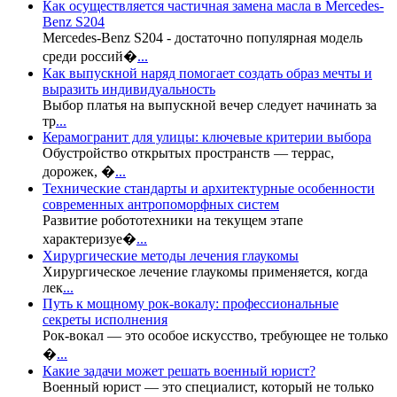
Как осуществляется частичная замена масла в Mercedes-
Benz S204
Mercedes-Benz S204 - достаточно популярная модель
среди россий�
...
Как выпускной наряд помогает создать образ мечты и
выразить индивидуальность
Выбор платья на выпускной вечер следует начинать за
тр
...
Керамогранит для улицы: ключевые критерии выбора
Обустройство открытых пространств — террас,
дорожек, �
...
Технические стандарты и архитектурные особенности
современных антропоморфных систем
Развитие робототехники на текущем этапе
характеризуе�
...
Хирургические методы лечения глаукомы
Хирургическое лечение глаукомы применяется, когда
лек
...
Путь к мощному рок-вокалу: профессиональные
секреты исполнения
Рок-вокал — это особое искусство, требующее не только
�
...
Какие задачи может решать военный юрист?
Военный юрист — это специалист, который не только