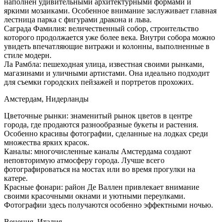
наполнен удивительными архитектурными формами и
яркими мозаиками. Особенное внимание заслуживает главная
лестница парка с фигурами дракона и льва.
Саграда Фамилия: величественный собор, строительство
которого продолжается уже более века. Внутри собора можно
увидеть впечатляющие витражи и колонны, выполненные в
стиле модерн.
Ла Рамбла: пешеходная улица, известная своими рынками,
магазинами и уличными артистами. Она идеально подходит
для съемки городских пейзажей и портретов прохожих.
Амстердам, Нидерланды
Цветочные рынки: знаменитый рынок цветов в центре
города, где продаются разнообразные букеты и растения.
Особенно красивы фотографии, сделанные на лодках среди
множества ярких красок.
Каналы: многочисленные каналы Амстердама создают
неповторимую атмосферу города. Лучше всего
фотографироваться на мостах или во время прогулки на
катере.
Красные фонари: район Де Валлен привлекает внимание
своими красочными окнами и уютными переулками.
Фотографии здесь получаются особенно эффектными ночью.
Венеция, Италия