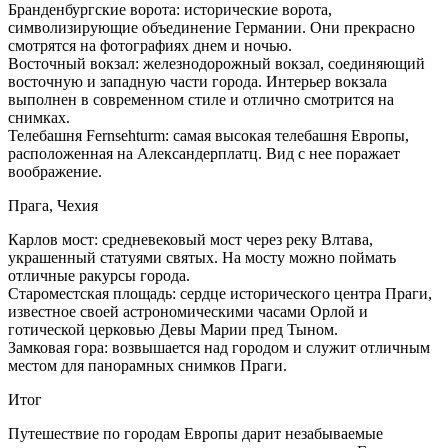
Бранденбургские ворота: исторические ворота,
символизирующие объединение Германии. Они прекрасно
смотрятся на фотографиях днем и ночью.
Восточный вокзал: железнодорожный вокзал, соединяющий
восточную и западную части города. Интерьер вокзала
выполнен в современном стиле и отлично смотрится на
снимках.
Телебашня Fernsehturm: самая высокая телебашня Европы,
расположенная на Александерплатц. Вид с нее поражает
воображение.
Прага, Чехия
Карлов мост: средневековый мост через реку Влтава,
украшенный статуями святых. На мосту можно поймать
отличные ракурсы города.
Староместская площадь: сердце исторического центра Праги,
известное своей астрономическими часами Орлой и
готической церковью Девы Марии пред Тыном.
Замковая гора: возвышается над городом и служит отличным
местом для панорамных снимков Праги.
Итог
Путешествие по городам Европы дарит незабываемые