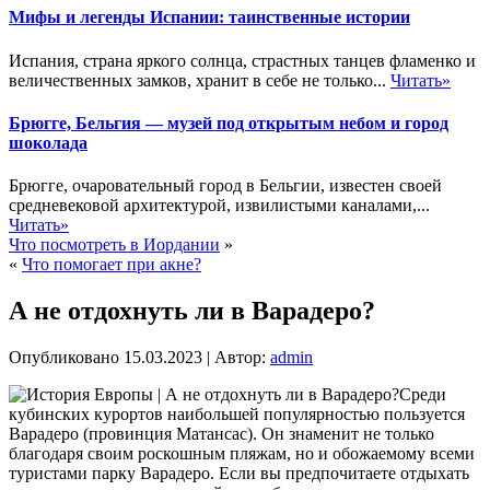
Мифы и легенды Испании: таинственные истории
Испания, страна яркого солнца, страстных танцев фламенко и
величественных замков, хранит в себе не только...
Читать»
Брюгге, Бельгия — музей под открытым небом и город
шоколада
Брюгге, очаровательный город в Бельгии, известен своей
средневековой архитектурой, извилистыми каналами,...
Читать»
Что посмотреть в Иордании
»
«
Что помогает при акне?
А не отдохнуть ли в Варадеро?
Опубликовано
15.03.2023
|
Автор:
admin
Среди
кубинских курортов наибольшей популярностью пользуется
Варадеро (провинция Матансас). Он знаменит не только
благодаря своим роскошным пляжам, но и обожаемому всеми
туристами парку Варадеро. Если вы предпочитаете отдыхать