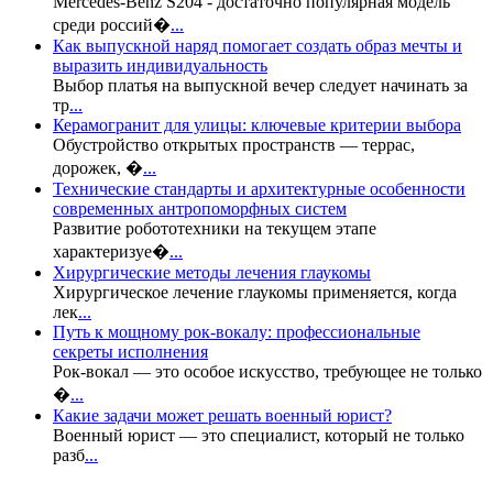
Mercedes-Benz S204 - достаточно популярная модель
среди россий�
...
Как выпускной наряд помогает создать образ мечты и
выразить индивидуальность
Выбор платья на выпускной вечер следует начинать за
тр
...
Керамогранит для улицы: ключевые критерии выбора
Обустройство открытых пространств — террас,
дорожек, �
...
Технические стандарты и архитектурные особенности
современных антропоморфных систем
Развитие робототехники на текущем этапе
характеризуе�
...
Хирургические методы лечения глаукомы
Хирургическое лечение глаукомы применяется, когда
лек
...
Путь к мощному рок-вокалу: профессиональные
секреты исполнения
Рок-вокал — это особое искусство, требующее не только
�
...
Какие задачи может решать военный юрист?
Военный юрист — это специалист, который не только
разб
...