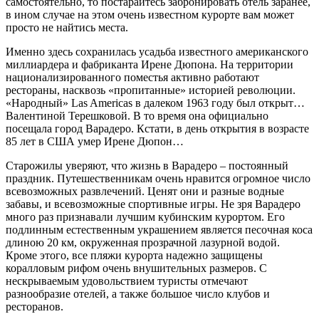
самостоятельно, то постарайтесь забронировать отель заранее,
в ином случае на этом очень известном курорте вам может
просто не найтись места.
Именно здесь сохранилась усадьба известного американского
миллиардера и фабриканта Ирене Дюпона. На территории
национализированного поместья активно работают
рестораны, насквозь «пропитанные» историей революции.
«Народный» Las Americas в далеком 1963 году был открыт…
Валентиной Терешковой. В то время она официально
посещала город Варадеро. Кстати, в день открытия в возрасте
85 лет в США умер Ирене Дюпон…
Старожилы уверяют, что жизнь в Варадеро – постоянный
праздник. Путешественникам очень нравится огромное число
всевозможных развлечений. Ценят они и разные водные
забавы, и всевозможные спортивные игры. Не зря Варадеро
много раз признавали лучшим кубинским курортом. Его
подлинным естественным украшением является песочная коса
длиною 20 км, окруженная прозрачной лазурной водой.
Кроме этого, все пляжи курорта надежно защищены
коралловым рифом очень внушительных размеров. С
нескрываемым удовольствием туристы отмечают
разнообразие отелей, а также большое число клубов и
ресторанов.