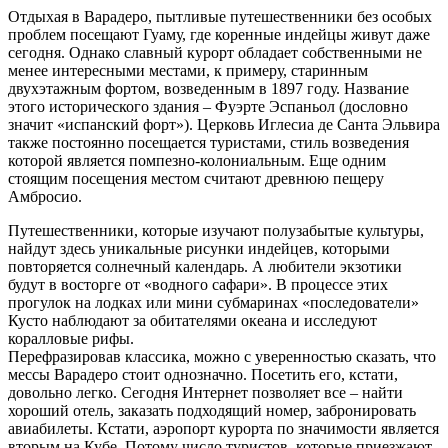
Отдыхая в Варадеро, пытливые путешественники без особых
проблем посещают Гуаму, где коренные индейцы живут даже
сегодня. Однако славный курорт обладает собственными не
менее интересными местами, к примеру, старинным
двухэтажным фортом, возведенным в 1897 году. Название
этого исторического здания – Фуэрте Эспаньол (дословно
значит «испанский форт»). Церковь Иглесиа де Санта Эльвира
также постоянно посещается туристами, стиль возведения
которой является помпезно-колониальным. Еще одним
стоящим посещения местом считают древнюю пещеру
Амбросио.
Путешественники, которые изучают полузабытые культуры,
найдут здесь уникальные рисунки индейцев, которыми
повторяется солнечный календарь. А любители экзотики
будут в восторге от «водного сафари». В процессе этих
прогулок на лодках или мини субмаринах «последователи»
Кусто наблюдают за обитателями океана и исследуют
коралловые рифы.
Перефразировав классика, можно с уверенностью сказать, что
мессы Варадеро стоит однозначно. Посетить его, кстати,
довольно легко. Сегодня Интернет позволяет все – найти
хороший отель, заказать подходящий номер, забронировать
авиабилеты. Кстати, аэропорт курорта по значимости является
вторым на Кубе. Потому число туристов, которые приезжают