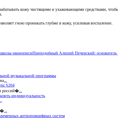
рабатывать кожу чистящими и ухаживающими средствами, чтобы н
а.
воляет гною проникать глубже в кожу, усиливая воспаление.
Преподобный Алипий Печерский: основатель 
альной музыкальной программы
на
...
enz S204
ди россий�
...
разить индивидуальность
..
 �
...
овременных антропоморфных систем