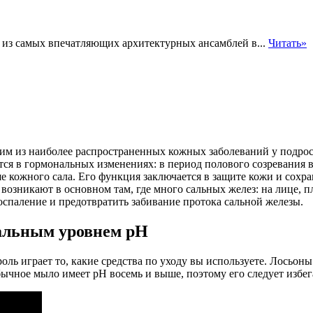
м из самых впечатляющих архитектурных ансамблей в...
Читать»
им из наиболее распространенных кожных заболеваний у подрост
ется в гормональных изменениях: в период полового созревани
е кожного сала.
Его функция заключается в защите кожи и сохра
 возникают в основном там, где много сальных желез: на лице, п
оспаление и предотвратить забивание протока сальной железы.
ральным уровнем pH
оль играет то, какие средства по уходу вы используете. Лосьон
ычное мыло имеет pH восемь и выше, поэтому его следует избега