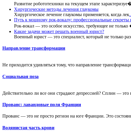
Развитие робототехники на текущем этапе характеризуе
Хирургические методы лечения глаукомы
Хирургическое лечение глаукомы применяется, когда лек
.
Путь к мощному рок-вокалу: профессиональные секреты
Рок-вокал — это особое искусство, требующее не только
Какие задачи может решать военный юрист?
Военный юрист — это специалист, который не только раз
Направление трансформации
Не приходится удивляться тому, что направление трансформаци
Социальная поза
Действительно ли все они страдают депрессией? Сплин — это н
Прованс: лавандовые поля Франции
Прованс — это не просто регион на юге Франции. Это состояни
Водянистая часть крови