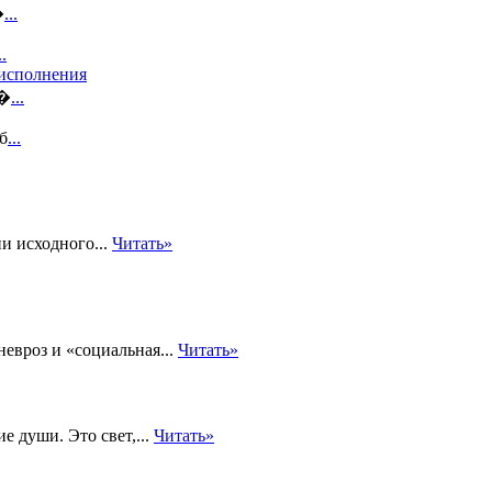
�
...
..
 исполнения
 �
...
б
...
и исходного...
Читать»
евроз и «социальная...
Читать»
е души. Это свет,...
Читать»