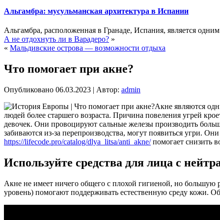
Альгамбра: мусульманская архитектура в Испании
Альгамбра, расположенная в Гранаде, Испания, является одни
А не отдохнуть ли в Варадеро?
»
«
Мальдивские острова — возможности отдыха
Что помогает при акне?
Опубликовано
06.03.2023
|
Автор:
admin
Акне являются одн
людей более старшего возраста. Причина повеления угрей кро
девочек. Они провоцируют сальные железы производить больш
забиваются из-за перепроизводства, могут появиться угри. Они
https://lifecode.pro/catalog/dlya_litsa/anti_akne/
помогает снизить в
Используйте средства для лица с нейт
Акне не имеет ничего общего с плохой гигиеной, но большую р
уровень) помогают поддерживать естественную среду кожи. Об