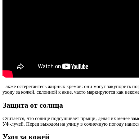
Также остерегайтесь жирных кремов: они могут закупорить по
уходу за кожей, склонной к акне, часто маркируются как неком
Защита от солнца
Считается, что солнце подсушивает прыщи, делая их менее заме
УФ-лучей. Перед выходом на улицу в солнечную погоду наносит
Уход за кожей