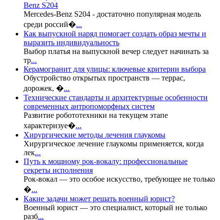
Benz S204
Mercedes-Benz S204 - достаточно популярная модель
среди россий�
...
Как выпускной наряд помогает создать образ мечты и
выразить индивидуальность
Выбор платья на выпускной вечер следует начинать за
тр
...
Керамогранит для улицы: ключевые критерии выбора
Обустройство открытых пространств — террас,
дорожек, �
...
Технические стандарты и архитектурные особенности
современных антропоморфных систем
Развитие робототехники на текущем этапе
характеризуе�
...
Хирургические методы лечения глаукомы
Хирургическое лечение глаукомы применяется, когда
лек
...
Путь к мощному рок-вокалу: профессиональные
секреты исполнения
Рок-вокал — это особое искусство, требующее не только
�
...
Какие задачи может решать военный юрист?
Военный юрист — это специалист, который не только
разб
...