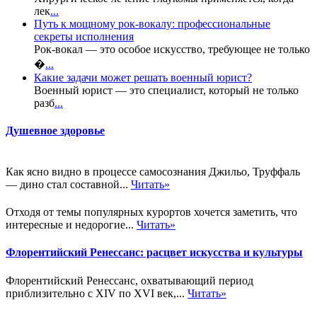
лек
...
Путь к мощному рок-вокалу: профессиональные
секреты исполнения
Рок-вокал — это особое искусство, требующее не только
�
...
Какие задачи может решать военный юрист?
Военный юрист — это специалист, который не только
разб
...
Душевное здоровье
Как ясно видно в процессе самосознания Джильо, Труффаль
— дино стал составной...
Читать»
Отходя от темы популярных курортов хочется заметить, что
интересные и недорогие...
Читать»
Флорентийский Ренессанс: расцвет искусства и культуры
Флорентийский Ренессанс, охватывающий период
приблизительно с XIV по XVI век,...
Читать»