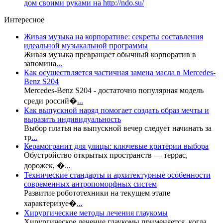
дом своими руками на http://ndo.su/
Интересное
Живая музыка на корпоративе: секреты составления
идеальной музыкальной программы
Живая музыка превращает обычный корпоратив в
запомина
...
Как осуществляется частичная замена масла в Mercedes-
Benz S204
Mercedes-Benz S204 - достаточно популярная модель
среди россий�
...
Как выпускной наряд помогает создать образ мечты и
выразить индивидуальность
Выбор платья на выпускной вечер следует начинать за
тр
...
Керамогранит для улицы: ключевые критерии выбора
Обустройство открытых пространств — террас,
дорожек, �
...
Технические стандарты и архитектурные особенности
современных антропоморфных систем
Развитие робототехники на текущем этапе
характеризуе�
...
Хирургические методы лечения глаукомы
Хирургическое лечение глаукомы применяется, когда