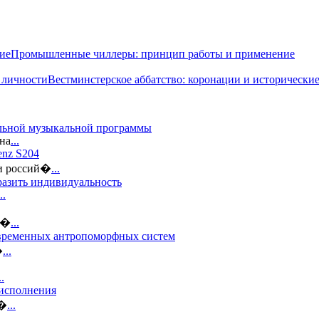
Промышленные чиллеры: принцип работы и применение
Вестминстерское аббатство: коронации и исторически
альной музыкальной программы
на
...
enz S204
ди россий�
...
разить индивидуальность
..
 �
...
овременных антропоморфных систем
�
...
..
 исполнения
 �
...