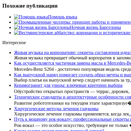
Похожие публикации
Помощь языка
Ночная жизнь Барселоны
Интересное
Живая музыка на корпоративе: секреты составления иде
Живая музыка превращает обычный корпоратив в запоми
Как осуществляется частичная замена масла в Mercedes-B
Mercedes-Benz S204 - достаточно популярная модель сре
Как выпускной наряд помогает создать образ мечты и вы
Выбор платья на выпускной вечер следует начинать за тр
.
Керамогранит для улицы: ключевые критерии выбора
Обустройство открытых пространств — террас, дорожек,
Технические стандарты и архитектурные особенности с
Развитие робототехники на текущем этапе характеризуе
Хирургические методы лечения глаукомы
Хирургическое лечение глаукомы применяется, когда лек
.
Путь к мощному рок-вокалу: профессиональные секреты
Рок-вокал — это особое искусство, требующее не только
Какие задачи может решать военный юрист?