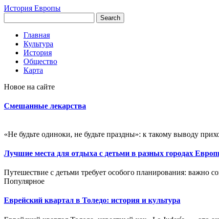
История Европы
Главная
Культура
История
Общество
Карта
Новое на сайте
Смешанные лекарства
«Не будьте одиноки, не будьте праздны»: к такому выводу прих
Лучшие места для отдыха с детьми в разных городах Евро
Путешествие с детьми требует особого планирования: важно со
Популярное
Еврейский квартал в Толедо: история и культура