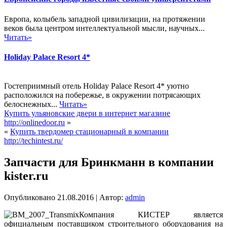
Европа, колыбель западной цивилизации, на протяжении
веков была центром интеллектуальной мысли, научных...
Читать»
Holiday Palace Resort 4*
Гостеприимный отель Holiday Palace Resort 4* уютно
расположился на побережье, в окружении потрясающих
белоснежных...
Читать»
Купить ульяновские двери в интернет магазине
http://onlinedoor.ru
»
«
Купить твердомер стационарный в компании
http://techintest.ru/
Запчасти для Бринкманн в компании
kister.ru
Опубликовано
21.08.2016
|
Автор:
admin
Компания КИСТЕР является
официальным поставщиком строительного оборудования на