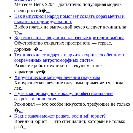
Mercedes-Benz S204 - достаточно популярная модель
среди россий�
...
Как выпускной наряд помогает создать образ мечты и
выразить индивидуальность
Выбор платья на выпускной вечер следует начинать за
тр
...
Керамогранит для улицы: ключевые критерии выбора
Обустройство открытых пространств — террас,
дорожек, �
...
Технические стандарты и архитектурные особенности
современных антропоморфных систем
Развитие робототехники на текущем этапе
характеризуе�
...
Хирургические методы лечения глаукомы
Хирургическое лечение глаукомы применяется, когда
лек
...
Путь к мощному рок-вокалу: профессиональные
секреты исполнения
Рок-вокал — это особое искусство, требующее не только
�
...
Какие задачи может решать военный юрист?
Военный юрист — это специалист, который не только
разб
...