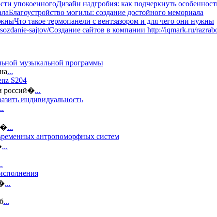
Дизайн надгробия: как подчеркнуть особеннос
Благоустройство могилы: создание достойного мемориала
Что такое термопанели с вентзазором и для чего они нужны
Создание сайтов в компании http://iqmark.ru/razrabot
альной музыкальной программы
на
...
enz S204
ди россий�
...
разить индивидуальность
..
 �
...
овременных антропоморфных систем
�
...
..
 исполнения
 �
...
б
...