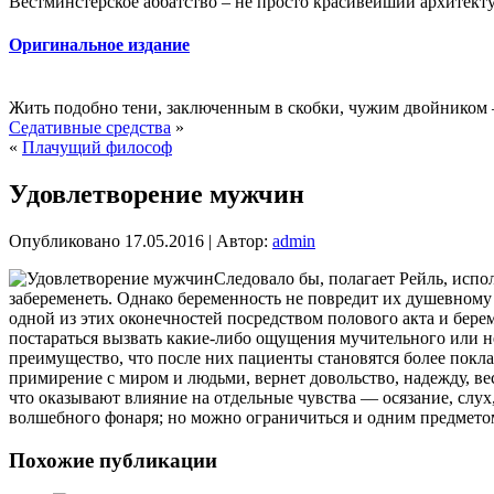
Вестминстерское аббатство – не просто красивейший архитекту
Оригинальное издание
Жить подобно тени, заключенным в скобки, чужим двойником —
Седативные средства
»
«
Плачущий философ
Удовлетворение мужчин
Опубликовано
17.05.2016
|
Автор:
admin
Следовало бы, полагает Рейль, исп
забеременеть. Однако беременность не повредит их душевному
одной из этих оконечностей посредством полового акта и бере
постараться вызвать какие-либо ощущения мучительного или 
преимущество, что после них пациенты становятся более покл
примирение с миром и людьми, вернет довольство, надежду, вес
что оказывают влияние на отдельные чувства — осязание, слух
волшебного фонаря; но можно ограничиться и одним предметом
Похожие публикации