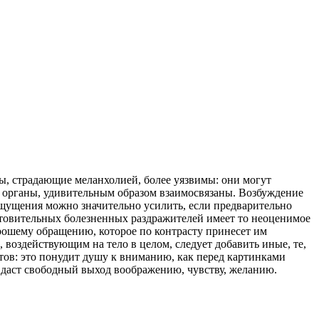
ы, страдающие меланхолией, более уязвимы: они могут
е органы, удивительным образом взаимосвязаны. Возбуждение
ощущения можно значительно усилить, если предварительно
отовительных болезненных раздражителей имеет то неоценимое
рошему обращению, которое по контрасту принесет им
, воздействующим на тело в целом, следует добавить иные, те,
тов: это понудит душу к вниманию, как перед картинками
 даст свободный выход воображению, чувству, желанию.