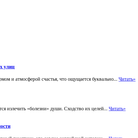
х улиц
мом и атмосферой счастья, что ощущается буквально...
Читать»
ся излечить «болезни» души. Сходство их целей...
Читать»
ности