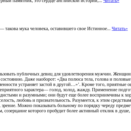
рный памятник, это сердце английской истории,...
Читать»
 такова мука человека, оставившего свое Истинное...
Читать»
ользовать публичных девиц для удовлетворения мужчин. Женщин
 состоянию. Даже наоборот: «Два полюса тела, голова и половы
менности устраняет
застой в другой…»’. Кроме того, приятные 
неприятного характера— голод, холод, жажду. Применение подг
адистыми и разумными; они будут еще более восприимчивы к хо
елость, любовь и признательность. Разумеется, к этим средствам
, зрение. Можно показывать больному по порядку череду предме
, созерцание которого пробудит более активный отклик в душе,