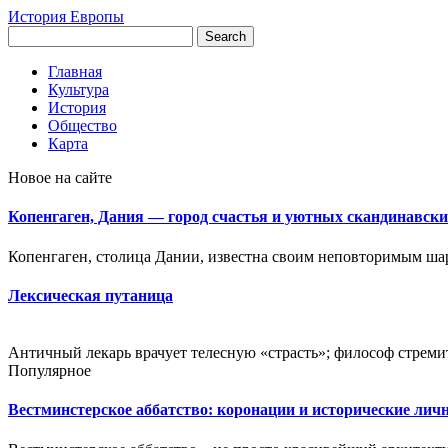
История Европы
Главная
Культура
История
Общество
Карта
Новое на сайте
Копенгаген, Дания — город счастья и уютных скандинавски
Копенгаген, столица Дании, известна своим неповторимым шар
Лексическая путаница
Античный лекарь врачует телесную «страсть»; философ стремит
Популярное
Вестминстерское аббатство: коронации и исторические лич