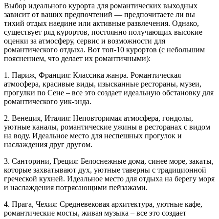
Выбор идеального курорта для романтических выходных
зависит от ваших предпочтений — предпочитаете ли вы
тихий отдых наедине или активные развлечения. Однако,
существует ряд курортов, постоянно получающих высокие
оценки за атмосферу, сервис и возможности для
романтического отдыха. Вот топ-10 курортов (с небольшим
пояснением, что делает их романтичными):
1. Париж, Франция: Классика жанра. Романтическая
атмосфера, красивые виды, изысканные рестораны, музеи,
прогулки по Сене – все это создает идеальную обстановку для
романтического уик-энда.
2. Венеция, Италия: Неповторимая атмосфера, гондoлы,
уютные каналы, романтические ужины в ресторанах с видом
на воду. Идеальное место для неспешных прогулок и
наслаждения друг другом.
3. Санторини, Греция: Белоснежные дома, синее море, закаты,
которые захватывают дух, уютные таверны с традиционной
греческой кухней. Идеальное место для отдыха на берегу моря
и наслаждения потрясающими пейзажами.
4. Прага, Чехия: Средневековая архитектура, уютные кафе,
романтические мосты, живая музыка – все это создает