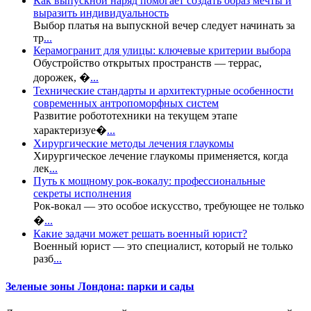
Как выпускной наряд помогает создать образ мечты и
выразить индивидуальность
Выбор платья на выпускной вечер следует начинать за
тр
...
Керамогранит для улицы: ключевые критерии выбора
Обустройство открытых пространств — террас,
дорожек, �
...
Технические стандарты и архитектурные особенности
современных антропоморфных систем
Развитие робототехники на текущем этапе
характеризуе�
...
Хирургические методы лечения глаукомы
Хирургическое лечение глаукомы применяется, когда
лек
...
Путь к мощному рок-вокалу: профессиональные
секреты исполнения
Рок-вокал — это особое искусство, требующее не только
�
...
Какие задачи может решать военный юрист?
Военный юрист — это специалист, который не только
разб
...
Зеленые зоны Лондона: парки и сады