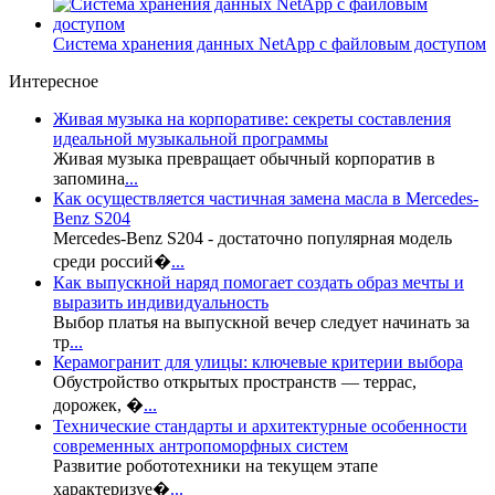
Система хранения данных NetApp с файловым доступом
Интересное
Живая музыка на корпоративе: секреты составления
идеальной музыкальной программы
Живая музыка превращает обычный корпоратив в
запомина
...
Как осуществляется частичная замена масла в Mercedes-
Benz S204
Mercedes-Benz S204 - достаточно популярная модель
среди россий�
...
Как выпускной наряд помогает создать образ мечты и
выразить индивидуальность
Выбор платья на выпускной вечер следует начинать за
тр
...
Керамогранит для улицы: ключевые критерии выбора
Обустройство открытых пространств — террас,
дорожек, �
...
Технические стандарты и архитектурные особенности
современных антропоморфных систем
Развитие робототехники на текущем этапе
характеризуе�
...