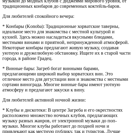
музыкой до модных клубов с диджеями мирового уровня, от
традиционных конбaров до современных коктейль-баров.
Для любителей спокойного вечера:
* Конбары (Konoba): Традиционные хорватские таверны,
идеальное место для знакомства с местной культурой и
кухней. Здесь можно насладиться вкусными блюдами,
местными винами и приятной, непринужденной атмосферой.
Некоторые конбары предлагают живую музыку, создавая
уютную и дружелюбную обстановку. Ищите их в старой части
города, в районе Градец.
* Винные бары: Загреб богат винными барами,
предлагающими широкий выбор хорватских вин. Это
отличное место для дегустации вин и знакомства с местными
сортами винограда. Многие винные бары имеют уютную
атмосферу и предлагают закуски к вину.
Для любителей активной ночной жизни:
* Клубы и дискотеки: В центре Загреба и его окрестностях
расположено множество ночных клубов, предлагающих
музыку разных жанров, от электронной музыки до поп-
музыки. Многие клубы работают до поздней ночи и
привлекают как местную публику, так и туристов. Лучше