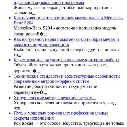
идеальной музыкальной программы
Живая музыка превращает обычный корпоратив в
запомина
...
Как осуществляется частичная замена масла в Mercedes-
Benz S204
Mercedes-Benz S204 - достаточно популярная модель
среди россий�
...
Как выпускной наряд помогает создать образ мечты и
выразить индивидуальность
Выбор платья на выпускной вечер следует начинать за
тр
...
Керамогранит для улицы: ключевые критерии выбора
Обустройство открытых пространств — террас,
дорожек, �
...
Технические стандарты и архитектурные особенности
современных антропоморфных систем
Развитие робототехники на текущем этапе
характеризуе�
...
Хирургические методы лечения глаукомы
Хирургическое лечение глаукомы применяется, когда
лек
...
Путь к мощному рок-вокалу: профессиональные
секреты исполнения
Рок-вокал — это особое искусство, требующее не только