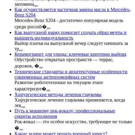
запомина
...
Как осуществляется частичная замена масла в Mercedes-
Benz S204
Mercedes-Benz S204 - достаточно популярная модель
среди россий�
...
Как выпускной наряд помогает создать образ мечты и
выразить индивидуальность
Выбор платья на выпускной вечер следует начинать за
тр
...
Керамогранит для улицы: ключевые критерии выбора
Обустройство открытых пространств — террас,
дорожек, �
...
Технические стандарты и архитектурные особенности
современных антропоморфных систем
Развитие робототехники на текущем этапе
характеризуе�
...
Хирургические методы лечения глаукомы
Хирургическое лечение глаукомы применяется, когда
лек
...
Путь к мощному рок-вокалу: профессиональные
секреты исполнения
Рок-вокал — это особое искусство, требующее не только
�
...
Какие задачи может решать военный юрист?