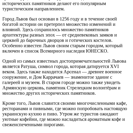
исторических памятников делают его популярным
туристическим направлением.
Город Львов был основан в 1256 году и в течение своей
богатой истории он претерпел множество изменений и
влияний. Здесь сохранилось множество памятников
архитектуры разных эпох — от средневековых замков и
церквей до барочных дворцов и готических костелов.
Особенно известен Львов своим старым городом, который
включен в список Всемирного наследия ЮНЕСКО.
Одной из самых известных достопримечательностей Львова
является Ратуша, символ города, которая датируется XVI
веком. Здесь также находится Арсенал — древнее военное
сооружение, и Дом Каррачаев — знаменитое здание с
галереей и музеем. В старом городе можно также увидеть
Армянскую церковь, памятник Стрелецким волонтёрам и
множество других исторических памятников.
Кроме того, Львов славится своими многочисленными кафе,
ресторанами и пивными, где можно попробовать настоящую
украинскую кухню и пиво. Утром же туристов ожидают
уютные кофейни, где можно насладиться ароматным кофе и
свежеиспеченными пирогами.