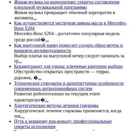
Живая музыка на корпоративе: секреты составления
идеальной музыкальной программы
Живая музыка превращает обычный корпоратив в
запомина
...
Как осуществляется частичная замена масла в Mercedes-
Benz S204
Mercedes-Benz S204 - достаточно популярная модель
среди россий�
...
Как выпускной наряд помогает создать образ мечты и
выразить индивидуальность
Выбор платья на выпускной вечер следует начинать за
тр
...
Керамогранит для улицы: ключевые критерии выбора
Обустройство открытых пространств — террас,
дорожек, �
...
Технические стандарты и архитектурные особенности
современных антропоморфных систем
Развитие робототехники на текущем этапе
характеризуе�
...
Хирургические методы лечения глаукомы
Хирургическое лечение глаукомы применяется, когда
лек
...
Путь к мощному рок-вокалу: профессиональные
секреты исполнения