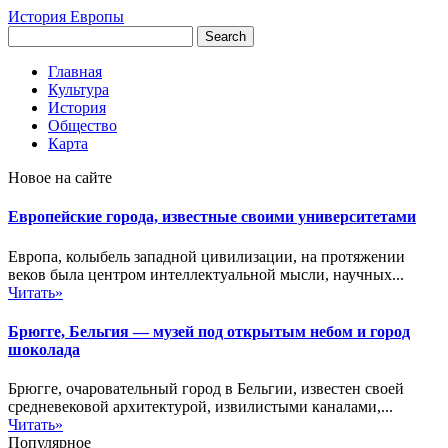
История Европы
Главная
Культура
История
Общество
Карта
Новое на сайте
Европейские города, известные своими университетами
Европа, колыбель западной цивилизации, на протяжении
веков была центром интеллектуальной мысли, научных...
Читать»
Брюгге, Бельгия — музей под открытым небом и город
шоколада
Брюгге, очаровательный город в Бельгии, известен своей
средневековой архитектурой, извилистыми каналами,...
Читать»
Популярное