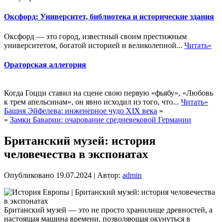
Оксфорд: Университет, библиотека и исторические здания
Оксфорд — это город, известный своим престижным
университетом, богатой историей и великолепной...
Читать»
Ораторская аллегория
Когда Гоцци ставил на сцене свою первую «фьябу», «Любовь
к трем апельсинам», он явно исходил из того, что...
Читать»
Башня Эйфелева: инженерное чудо XIX века
»
«
Замки Баварии: очарование средневековой Германии
Британский музей: история
человечества в экспонатах
Опубликовано
19.07.2024
|
Автор:
admin
Британский музей — это не просто хранилище древностей, а
настоящая машина времени, позволяющая окунуться в