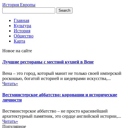
История Европы
Главная
Культура
История
Общество
Карта
Новое на сайте
Лучшие рестораны с местной кухней в Вене
Вена – это город, который манит не только своей имперской
роскошью, богатой историей и шедеврами искусства,...
Читать»
Вестминстерское аббатство: коронации и исторические
личности
Вестминстерское аббатство – не просто красивейший
архитектурный памятник, это сердце английской истории,...
Читать»
Популярное