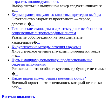
выразить индивидуальность
Выбор платья на выпускной вечер следует начинать за
тр
...
Керамогранит для улицы: ключевые критерии выбора
Обустройство открытых пространств — террас,
дорожек, �
...
Технические стандарты и архитектурные особенности
современных антропоморфных систем
Развитие робототехники на текущем этапе
характеризуе�
...
Хирургические методы лечения глаукомы
Хирургическое лечение глаукомы применяется, когда
лек
...
Путь к мощному рок-вокалу: профессиональные
секреты исполнения
Рок-вокал — это особое искусство, требующее не только
�
...
Какие задачи может решать военный юрист?
Военный юрист — это специалист, который не только
разб
...
Веселая вольность